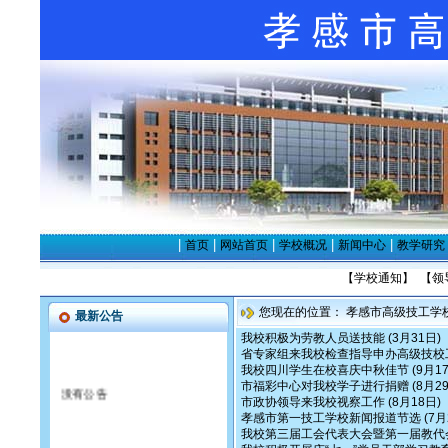
|
|
|
|
|
首页
网站首页
学校概况
新闻中心
教学研究
【
学校通知
】
【
领
您现在的位置：
孝感市高级技工学
最新公告
我校积极为劳教人员送技能
(3月31日)
省专家组来我校检查指导申办高级技校
我校四川学生在校喜庆中秋佳节
(9月1
市福彩中心对我校学子进行捐赠
(8月2
没有公告
市政协领导来我校视察工作
(8月18日)
孝感市第一技工学校新闻报道节选
(7月
我校第三届工会代表大会暨第一届教代