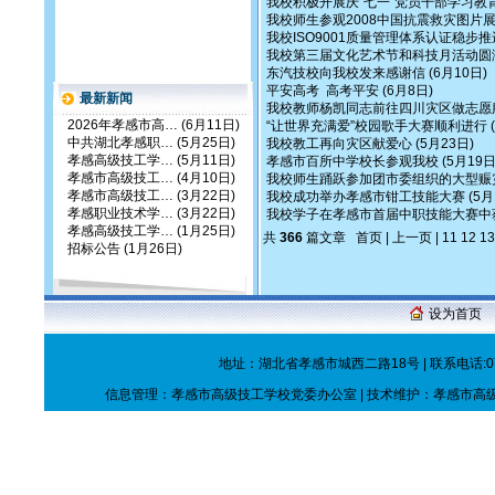
我校积极开展庆“七一”党员干部学习教
我校师生参观2008中国抗震救灾图片
我校ISO9001质量管理体系认证稳步推
我校第三届文化艺术节和科技月活动圆
东汽技校向我校发来感谢信
(6月10日)
平安高考 高考平安
(6月8日)
最新新闻
我校教师杨凯同志前往四川灾区做志愿
2026年孝感市高…
(6月11日)
“让世界充满爱”校园歌手大赛顺利进行
中共湖北孝感职…
(5月25日)
我校教工再向灾区献爱心
(5月23日)
孝感高级技工学…
(5月11日)
孝感市百所中学校长参观我校
(5月19日
孝感市高级技工…
(4月10日)
我校师生踊跃参加团市委组织的大型赈
孝感市高级技工…
(3月22日)
我校成功举办孝感市钳工技能大赛
(5月
孝感职业技术学…
(3月22日)
我校学子在孝感市首届中职技能大赛中
孝感高级技工学…
(1月25日)
共
366
篇文章
首页
|
上一页
|
11
12
13
招标公告
(1月26日)
设为首页
地址：湖北省孝感市城西二路18号 | 联系电话:0712
信息管理：孝感市高级技工学校党委办公室 | 技术维护：孝感市