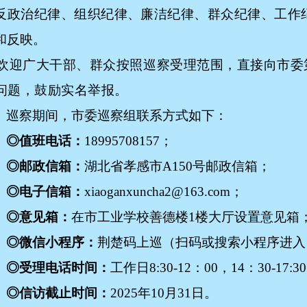
反政治纪律、组织纪律、廉洁纪律、群众纪律、工作
和反映。
迎广大干部、群众按照巡察受理范围，直接向
市委
问题，鼓励实名举报。
巡察期间，市委巡察组联系方式如下：
◎值班电话：
18995708157；
◎邮政信箱：
湖北省孝感市
A150号邮政信箱
；
◎电子信箱：
xiaoganxuncha2@163.com；
◎意见箱：
在市工业学校善德楼
1楼大厅设置意见箱
◎微信小程序：
荆楚码上巡
（扫码或搜索小程序进入
◎受理电话时间：
工作日
8:30-12：00，14：30-17:3
◎信访截止时间：
20
25
年
10月31日。