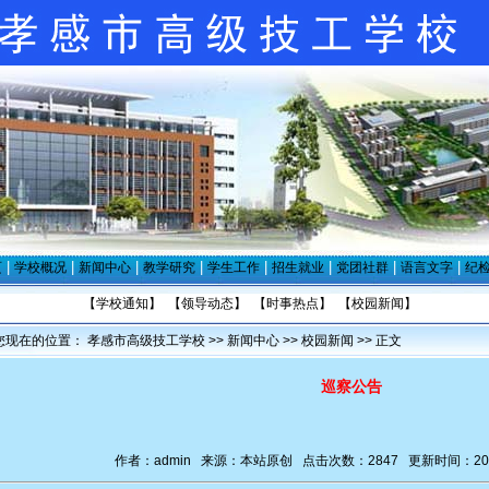
|
|
|
|
|
|
|
|
页
学校概况
新闻中心
教学研究
学生工作
招生就业
党团社群
语言文字
纪
【
学校通知
】
【
领导动态
】
【
时事热点
】
【
校园新闻
】
您现在的位置：
孝感市高级技工学校
>>
新闻中心
>>
校园新闻
>> 正文
巡察公告
作者：
admin
来源：本站原创 点击次数：2847 更新时间：2025/8/