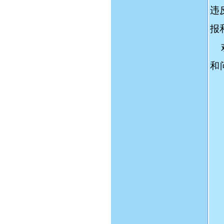
违
报
欢
和